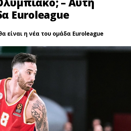
Ολυμπιακό; – Αυτή
δα Euroleague
θα είναι η νέα του ομάδα Euroleague