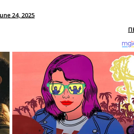
June 24, 2025
Π