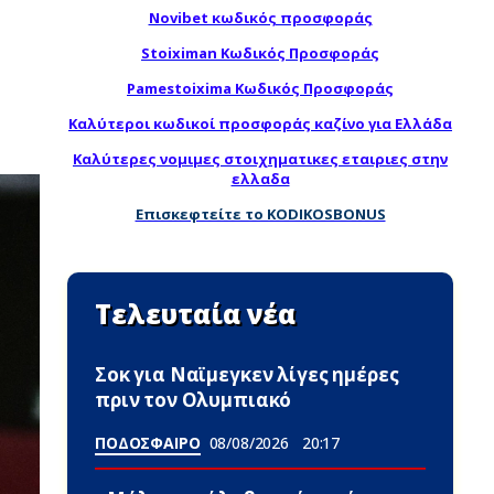
Novibet κωδικός προσφοράς
Stoiximan Κωδικός Προσφοράς
Pamestoixima Κωδικός Προσφοράς
Καλύτεροι κωδικοί προσφοράς καζίνο για Ελλάδα
Καλύτερες νομιμες στοιχηματικες εταιριες στην
ελλαδα
Επισκεφτείτε το KODIKOSBONUS
Τελευταία νέα
Σoκ για Ναϊμεγκεν λίγες ημέρες
πριν τον Ολυμπιακό
ΠΟΔΟΣΦΑΙΡΟ
08/08/2026
20:17