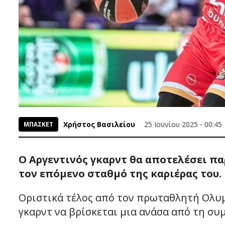
Χρήστος Βασιλείου
25 Ιουνίου 2025 - 00:45
ΜΠΑΣΚΕΤ
Ο Αργεντινός γκαρντ θα αποτελέσει πα
τον επόμενο σταθμό της καριέρας του.
Οριστικά τέλος από τον πρωταθλητή Ολυμ
γκαρντ να βρίσκεται μια ανάσα από τη συ