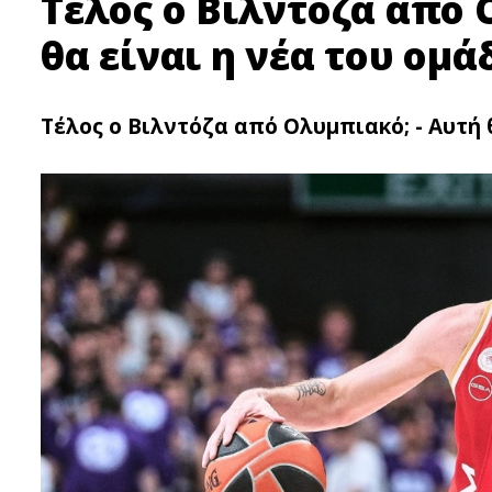
Τέλος ο Βιλντόζα από 
θα είναι η νέα του ομά
Τέλος ο Βιλντόζα από Ολυμπιακό; - Αυτή 