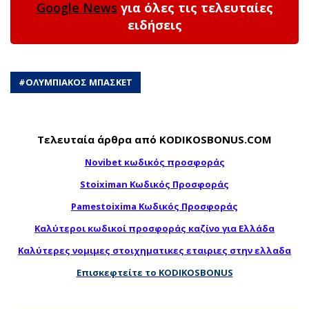
Google News
για όλες τις τελευταίες
ειδήσεις
#
ΟΛΥΜΠΙΑΚΟΣ ΜΠΑΣΚΕΤ
Τελευταία άρθρα από KODIKOSBONUS.COM
Novibet κωδικός προσφοράς
Stoiximan Κωδικός Προσφοράς
Pamestoixima Κωδικός Προσφοράς
Καλύτεροι κωδικοί προσφοράς καζίνο για Ελλάδα
Καλύτερες νομιμες στοιχηματικες εταιριες στην ελλαδα
Επισκεφτείτε το KODIKOSBONUS