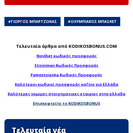
#
ΓΙΩΡΓΟΣ ΜΠΑΡΤΖΩΚΑΣ
#
ΟΛΥΜΠΙΑΚΟΣ ΜΠΑΣΚΕΤ
Τελευταία άρθρα από KODIKOSBONUS.COM
Novibet κωδικός προσφοράς
Stoiximan Κωδικός Προσφοράς
Pamestoixima Κωδικός Προσφοράς
Καλύτεροι κωδικοί προσφοράς καζίνο για Ελλάδα
Καλύτερες νομιμες στοιχηματικες εταιριες στην ελλαδα
Επισκεφτείτε το KODIKOSBONUS
Τελευταία νέα