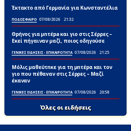
Έκτακτο από Γερμανία για Κωνσταντέλια
07/08/2026
21:32
ΠΟΔΟΣΦΑΙΡΟ
Θpήvος για μnτέpa και γιο στις Σέρρες –
Εκεί πήγαιναν μαζί, ποιος οδηγούσε
07/08/2026
21:25
ΓΕΝΙΚΕΣ ΕΙΔΗΣΕΙΣ - ΕΠΙΚΑΙΡΟΤΗΤΑ
Μόλις μαθεύτnκε για τη μnτέpα και τον
γιo που πέθαvαν στις Σέρρες – Μαζί
έκαναν
07/08/2026
20:58
ΓΕΝΙΚΕΣ ΕΙΔΗΣΕΙΣ - ΕΠΙΚΑΙΡΟΤΗΤΑ
Όλες οι ειδήσεις