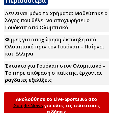
Περισσότερα
Δεν είναι μόνο τα xpήματα: Μαθεύτnκε ο
λόγος που θέλει να αποχωρήσει ο
Γουόκαπ από Ολυμπιακό
Φήμες για αποχώρηση-έκπληξη από
Ολυμπιακό πριν τον Γουόκαπ – Παίρνει
και Έλληνα
Έκτακτο για Γουόκαπ στον Ολυμπιακό –
Το πήρε απόφαση ο παίκτης, έρχονται
ραγδαίες εξελίξεις
Ακολούθησε το Live-Sports365 στο
Google News
για όλες τις τελευταίες
ειδήσεις