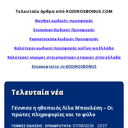
Τελευταία άρθρα από KODIKOSBONUS.COM
Novibet κωδικός προσφοράς
Stoiximan Κωδικός Προσφοράς
Pamestoixima Κωδικός Προσφοράς
Καλύτεροι κωδικοί προσφοράς καζίνο για Ελλάδα
Καλύτερες νομιμες στοιχηματικες εταιριες στην ελλαδα
Επισκεφτείτε το KODIKOSBONUS
Τελευταία νέα
Γέννnσε η ηθοποιός Λίλα Μπακλέση – Οι
πρώτες πληροφορίες και το φύλο
07/08/2026
23:37
ΓΕΝΙΚΕΣ ΕΙΔΗΣΕΙΣ - ΕΠΙΚΑΙΡΟΤΗΤΑ