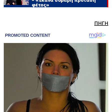
– «Έκανα σοβαρή πρόταση
φέτος»
ΠΗΓΗ