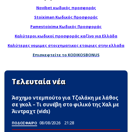
Novibet κωδικός προσφοράς
Stoiximan Κωδικός Προσφοράς
Pamestoixima Κωδικός Προσφοράς
Καλύτεροι κωδικοί προσφοράς καζίνο για Ελλάδα
Καλύτερες νομιμες στοιχηματικες εταιριες στην ελλαδα
Επισκεφτείτε το KODIKOSBONUS
Τελευταία νέα
Άσχημο ντεμπούτο για Τζολάκη με λάθος
σε γκολ – Τι συνέβη στο φιλικό της Χαλ με
Άιντραχτ (vids)
08/08/2026
21:28
ΠΟΔΟΣΦΑΙΡΟ