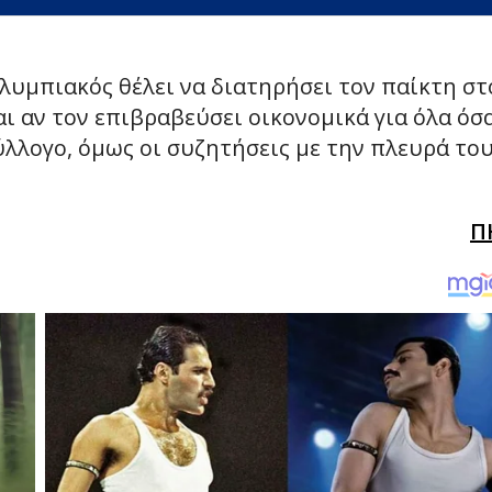
Ολυμπιακός θέλει να διατηρήσει τον παίκτη στ
αι αν τον επιβραβεύσει οικονομικά για όλα όσ
ύλλογο, όμως οι συζητήσεις με την πλευρά το
Π