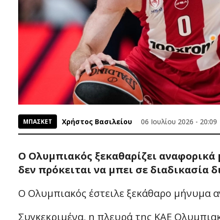
Χρήστος Βασιλείου
06 Ιουλίου 2026 - 20:09
ΜΠΑΣΚΕΤ
Ο Ολυμπιακός ξεκαθαρίζει αναφορικά μ
δεν πρόκειται να μπει σε διαδικασία 
Ο Ολυμπιακός έστειλε ξεκάθαρο μήνυμα α
Συγκεκριμένα, η πλευρά της ΚΑΕ Ολυμπιακ