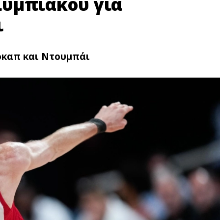
λυμπιακού για
ι
όκαπ και Ντουμπάι