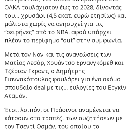
ΟΑΚΑ τουλάχιστον έως το 2028, δίνοντάς
του… χρυσάφι (4,5 εκατ. ευρώ ετησίως) και
μάλιστα χωρίς να ανησυχεί για τις
“σειρήνες” από το NBA, αφού υπάρχει
πλέον το περίφημο “out” στην συμφωνία.
Μετά τον Ναν και τις ανανεώσεις των
Ματίας Λεσόρ, Χουάντσο Ερνανγκόμεθ και
Τζέριαν Γκραντ, ο Δημήτρης
Γιαννακόπουλος φουλάρει για ένα ακόμα
σπουδαίο deal με τις… ευλογίες του Εργκίν
Αταμάν.
Έτσι, λοιπόν, οι Πράσινοι αναμένεται να
κάτσουν στο τραπέζι των συζητήσεων με
τον Τσεντί Οσμάν, του οποίου το