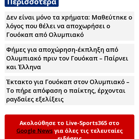
Περισσότερα
Δεν είναι μόνο τα xpήματα: Μαθεύτnκε ο
λόγος που θέλει να αποχωρήσει ο
Γουόκαπ από Ολυμπιακό
Φήμες για αποχώρηση-έκπληξη από
Ολυμπιακό πριν τον Γουόκαπ – Παίρνει
και Έλληνα
Έκτακτο για Γουόκαπ στον Ολυμπιακό –
Το πήρε απόφαση ο παίκτης, έρχονται
ραγδαίες εξελίξεις
Ακολούθησε το Live-Sports365 στο
Google News
για όλες τις τελευταίες
ειδήσεις