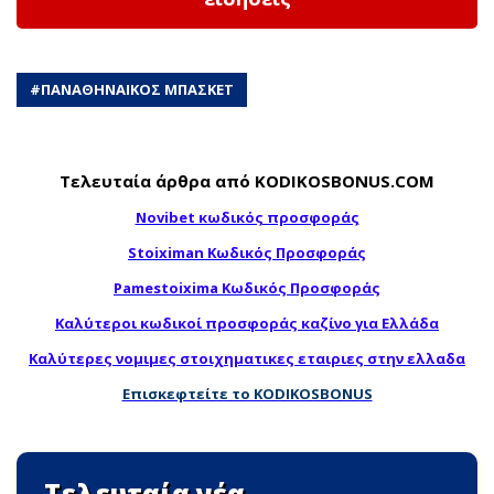
#
ΠΑΝΑΘΗΝΑΙΚΟΣ ΜΠΑΣΚΕΤ
Τελευταία άρθρα από KODIKOSBONUS.COM
Novibet κωδικός προσφοράς
Stoiximan Κωδικός Προσφοράς
Pamestoixima Κωδικός Προσφοράς
Καλύτεροι κωδικοί προσφοράς καζίνο για Ελλάδα
Καλύτερες νομιμες στοιχηματικες εταιριες στην ελλαδα
Επισκεφτείτε το KODIKOSBONUS
Τελευταία νέα