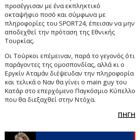
προσέγγισαν με ένα εκπληκτικό
οκταψήφιο ποσό και σύμφωνα με
πληροφορίες του SPORT24, έπεισαν να μην
αποδεχθεί την πρόταση της Εθνικής
Τουρκίας.
Οι Τούρκοι επέμειναν, παρά το γεγονός ότι
παράγοντες της ομοσπονδίας, αλλά κι ο
Εργκίν Αταμάν διέψευδαν την πληροφορία
και τελικά ο Ναν θα γίνει ο main guy του
Κατάρ στο επερχόμενο Παγκόσμιο Κύπελλο
που θα διεξαχθεί στην Ντόχα.
ΠΗΓΗ