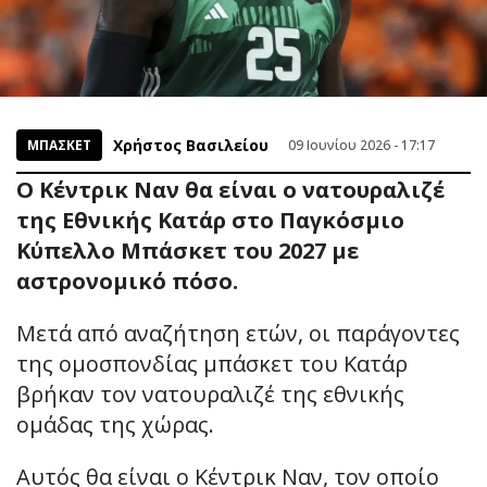
Χρήστος Βασιλείου
ΜΠΑΣΚΕΤ
09 Ιουνίου 2026 - 17:17
Ο Κέντρικ Ναν θα είναι ο νατουραλιζέ
της Εθνικής Κατάρ στο Παγκόσμιο
Κύπελλο Μπάσκετ του 2027 με
αστρονομικό πόσο.
Μετά από αναζήτηση ετών, οι παράγοντες
της ομοσπονδίας μπάσκετ του Κατάρ
βρήκαν τον νατουραλιζέ της εθνικής
ομάδας της χώρας.
Αυτός θα είναι ο Κέντρικ Ναν, τον οποίο