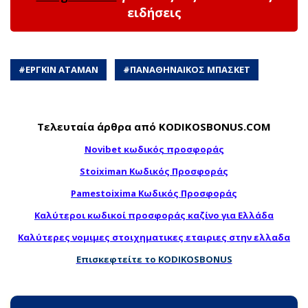
ειδήσεις
#
ΕΡΓΚΙΝ ΑΤΑΜΑΝ
#
ΠΑΝΑΘΗΝΑΙΚΟΣ ΜΠΑΣΚΕΤ
Τελευταία άρθρα από KODIKOSBONUS.COM
Novibet κωδικός προσφοράς
Stoiximan Κωδικός Προσφοράς
Pamestoixima Κωδικός Προσφοράς
Καλύτεροι κωδικοί προσφοράς καζίνο για Ελλάδα
Καλύτερες νομιμες στοιχηματικες εταιριες στην ελλαδα
Επισκεφτείτε το KODIKOSBONUS