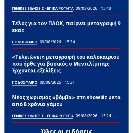
09/08/2026
15:40
ΓΕΝΙΚΕΣ ΕΙΔΗΣΕΙΣ - ΕΠΙΚΑΙΡΟΤΗΤΑ
Τέλος για τον ΠΑΟΚ, παίρνει μεταγραφή 9
εκατ
09/08/2026
15:34
ΠΟΔΟΣΦΑΙΡΟ
«Τελειώνει» μεταγραφή του καλοκαιριού
που ήρθε για βασικός ο Μεντιλίμπαρ;
Έρχονται εξελίξεις
09/08/2026
15:31
ΠΟΔΟΣΦΑΙΡΟ
Νέος χωρισμός «βόμβα» στη showbiz μετά
από 8 xρόνια γάμου
09/08/2026
15:24
ΓΕΝΙΚΕΣ ΕΙΔΗΣΕΙΣ - ΕΠΙΚΑΙΡΟΤΗΤΑ
Όλες οι ειδήσεις