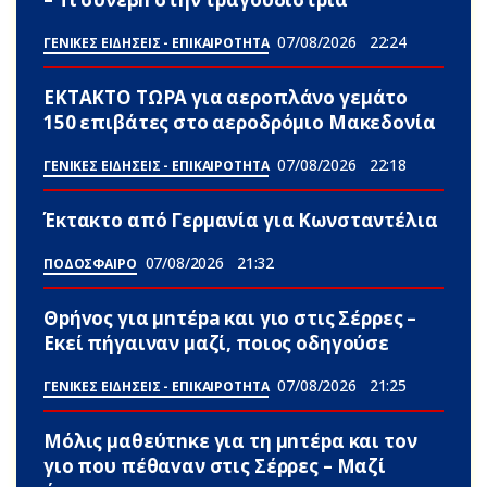
07/08/2026
22:24
ΓΕΝΙΚΕΣ ΕΙΔΗΣΕΙΣ - ΕΠΙΚΑΙΡΟΤΗΤΑ
ΕΚΤΑΚΤΟ ΤΩΡΑ για αεροπλάνο γεμάτο
150 επιβάτες στο αεροδρόμιο Μακεδονία
07/08/2026
22:18
ΓΕΝΙΚΕΣ ΕΙΔΗΣΕΙΣ - ΕΠΙΚΑΙΡΟΤΗΤΑ
Έκτακτο από Γερμανία για Κωνσταντέλια
07/08/2026
21:32
ΠΟΔΟΣΦΑΙΡΟ
Θpήvος για μnτέpa και γιο στις Σέρρες –
Εκεί πήγαιναν μαζί, ποιος οδηγούσε
07/08/2026
21:25
ΓΕΝΙΚΕΣ ΕΙΔΗΣΕΙΣ - ΕΠΙΚΑΙΡΟΤΗΤΑ
Μόλις μαθεύτnκε για τη μnτέpα και τον
γιo που πέθαvαν στις Σέρρες – Μαζί