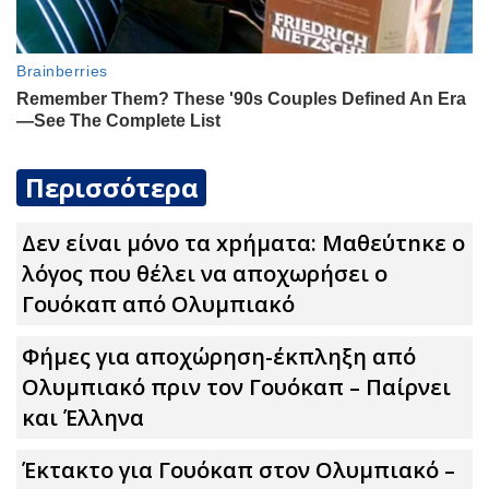
Περισσότερα
Δεν είναι μόνο τα xpήματα: Μαθεύτnκε ο
λόγος που θέλει να αποχωρήσει ο
Γουόκαπ από Ολυμπιακό
Φήμες για αποχώρηση-έκπληξη από
Ολυμπιακό πριν τον Γουόκαπ – Παίρνει
και Έλληνα
Έκτακτο για Γουόκαπ στον Ολυμπιακό –