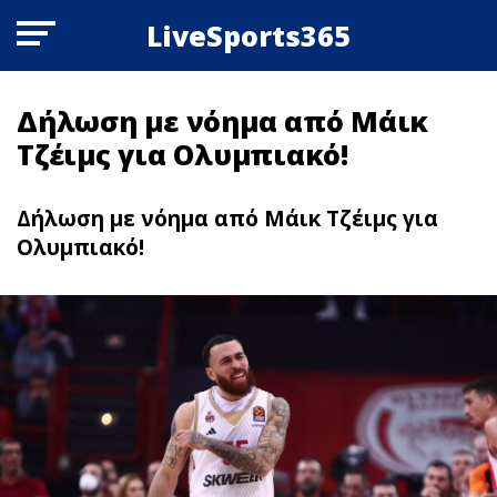
LiveSports365
Δήλωση με νόημα από Μάικ
Τζέιμς για Ολυμπιακό!
Δήλωση με νόημα από Μάικ Τζέιμς για
Ολυμπιακό!