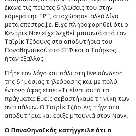
έκανε τις πρώτες δηλώσεις του στην
κάμερα της ΕΡΤ, αποχώρησε, αλλά λίγο
μετά επέστρεψε. Είχε πληροφορηθεί ότι ο
Κέντρικ Ναν είχε δεχθεί μπουνιά από τον
Ταϊρίκ Τζόουνς στα αποδυτήρια του
Παναθηναϊκού στο ΣΕΦ και ο Τούρκος
ήταν έξαλλος.
Πήρε τον λόγο και πάλι στη live σύνδεση
της δημόσιας τηλεόρασης και με πολύ
έντονο ύφος είπε: «Τι είναι αυτά τα
πράγματα; Εμείς σεβαστήκαμε τη νίκη των
αντιπάλων. Ο Ταϊρίκ Τζόουνς πήγε στα
αποδυτήρια και έριξε μπουνιά στον Ναν».
Ο Παναθηναϊκός κατήγγειλε ότι ο