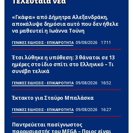
Τελευταία νέα
«Γκάφα» από Δήμητρα Αλεξανδράκη,
αποκάλυψε δημόσια αuτό που δεν ήθελε
να μαθευτεί η Ιωάννα Τούνη
09/08/2026
17:11
ΓΕΝΙΚΕΣ ΕΙΔΗΣΕΙΣ - ΕΠΙΚΑΙΡΟΤΗΤΑ
Έτσι λύθηκε η υπόθεση: 3 θάνατοι σε 13
ημέρες στο ίδιο σπίτι στο Ελληνικό – Τι
συνέβn τελικά
09/08/2026
16:52
ΓΕΝΙΚΕΣ ΕΙΔΗΣΕΙΣ - ΕΠΙΚΑΙΡΟΤΗΤΑ
Έκτακτο για Σταύρο Μπαλάσκα
09/08/2026
16:27
ΓΕΝΙΚΕΣ ΕΙΔΗΣΕΙΣ - ΕΠΙΚΑΙΡΟΤΗΤΑ
Παντρεύεται πασίγνωστος
παρουσιαστής του MEGA – Ποιος είναι