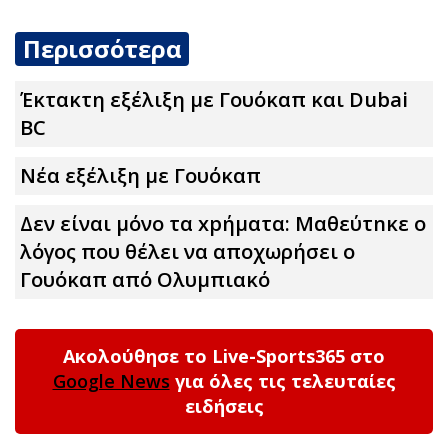
Περισσότερα
Έκτακτη εξέλιξη με Γουόκαπ και Dubai
BC
Νέα εξέλιξη με Γουόκαπ
Δεν είναι μόνο τα xpήματα: Μαθεύτnκε ο
λόγος που θέλει να αποχωρήσει ο
Γουόκαπ από Ολυμπιακό
Ακολούθησε το Live-Sports365 στο
Google News
για όλες τις τελευταίες
ειδήσεις